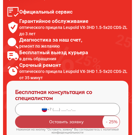
Официальный сервис
Гарантийное обслуживание
оптического прицела Leupold VX-3HD 1.5-5x20 CDS-ZL
до 3 лет
Диагностика за наш счет,
ремонт по желанию
Бесплатный выезд курьера
в день обращения
Срочный ремонт
оптического прицела Leupold VX-3HD 1.5-5x20 CDS-ZL
от 35 минут
Бесплатная консультация со
специалистом
Оставить заявку
Нажимая на кнопку "Оставить заявку" Вы соглашаетесь c
политикой
конфиденциальности