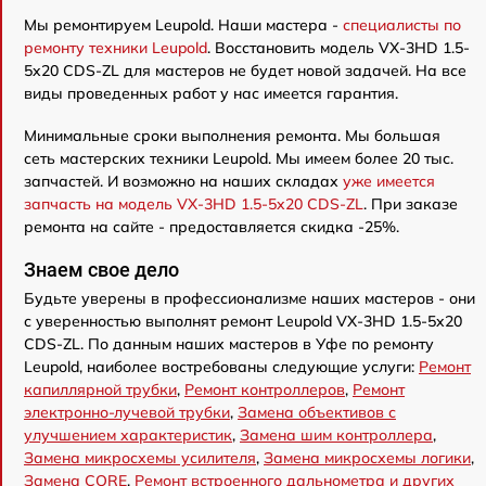
Мы ремонтируем Leupold. Наши мастера -
специалисты по
ремонту техники Leupold
. Восстановить модель VX-3HD 1.5-
5x20 CDS-ZL для мастеров не будет новой задачей. На все
виды проведенных работ у нас имеется гарантия.
Минимальные сроки выполнения ремонта. Мы большая
сеть мастерских техники Leupold. Мы имеем более 20 тыс.
запчастей. И возможно на наших складах
уже имеется
запчасть на модель VX-3HD 1.5-5x20 CDS-ZL
. При заказе
ремонта на сайте - предоставляется скидка -25%.
Знаем свое дело
Будьте уверены в профессионализме наших мастеров - они
с уверенностью выполнят ремонт Leupold VX-3HD 1.5-5x20
CDS-ZL. По данным наших мастеров в Уфе по ремонту
Leupold, наиболее востребованы следующие услуги:
Ремонт
капиллярной трубки
,
Ремонт контроллеров
,
Ремонт
электронно-лучевой трубки
,
Замена объективов с
улучшением характеристик
,
Замена шим контроллера
,
Замена микросхемы усилителя
,
Замена микросхемы логики
,
Замена CORE
,
Ремонт встроенного дальнометра и других